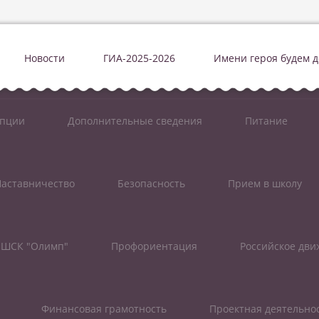
Новости
ГИА-2025-2026
Имени героя будем 
упции
Дополнительные сведения
Питание
аставничество
Безопасность
Прием в школу
ШСК "Олимп"
Профориентация
Российское дв
Финансовая грамотность
Проектная деятельно