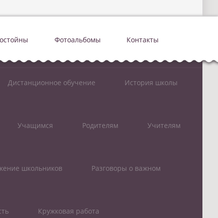
достойны
Фотоальбомы
Контакты
Дистанционное обучение
История школы
Учащимся
Родителям
Учителям
ижение школьников
Разговоры о важном
сть
Кружковая работа