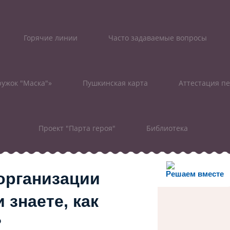
Горячие линии
Часто задаваемые вопросы
ужок "Маска"»
Пушкинская карта
Аттестация пе
Проект "Парта героя"
Библиотека
организации
Решаем вместе
 знаете, как
?