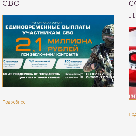
СВО
С
П
Подробнее
По