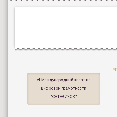
А
VI Международный квест по
цифровой грамотности
"СЕТЕВИЧОК"