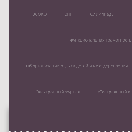
ВСОКО
ВПР
Олимпиады
Функциональная грамотность
Об организации отдыха детей и их оздоровления
Электронный журнал
«Театральный кр