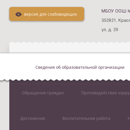
МБОУ ООШ № 2
версия для слабовидящих
352821, Крас
ул, д. 29
Сведения об образовательной организации
Обращения граждан
Противодействие корр
Достижения
Воспитательная работа
Н