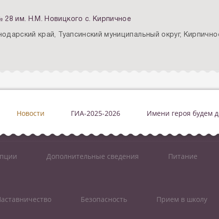
8 им. Н.М. Новицкого с. Кирпичное
нодарский край, Туапсинский муниципальный округ, Кирпично
Новости
ГИА-2025-2026
Имени героя будем 
упции
Дополнительные сведения
Питание
аставничество
Безопасность
Прием в школу