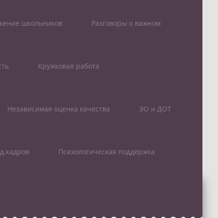
ижение школьников
Разговоры о важном
сть
Кружковая работа
Независимая оценка качества
ЭО и ДОТ
д.кадров
Психологическая поддержка