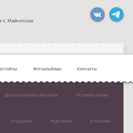
е с, Майкопская
достойны
Фотоальбомы
Контакты
Дистанционное обучение
История школы
Учащимся
Родителям
Учителям