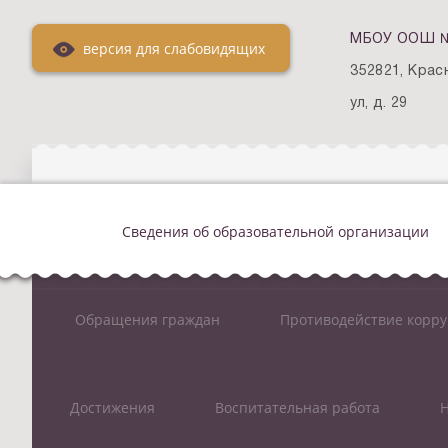
МБОУ ООШ № 2
версия для слабовидящих
352821, Крас
ул, д. 29
Сведения об образовательной организации
Обращения граждан
Противодействие корр
Достижения
Воспитательная работа
Н