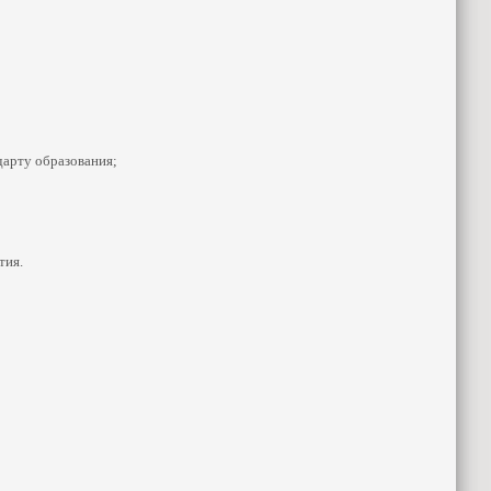
дарту образования;
тия.