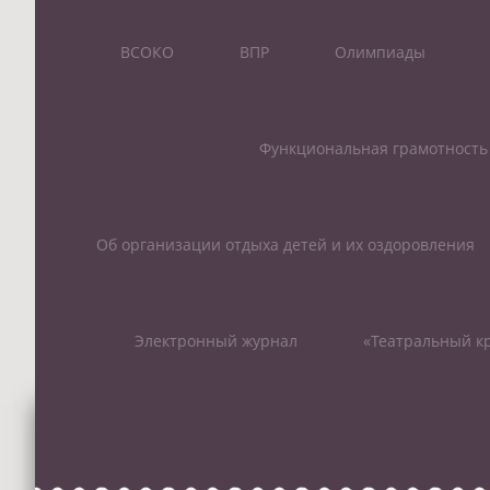
ВСОКО
ВПР
Олимпиады
Функциональная грамотность
Об организации отдыха детей и их оздоровления
Электронный журнал
«Театральный кр