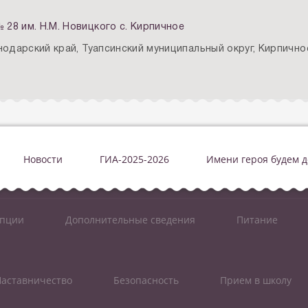
8 им. Н.М. Новицкого с. Кирпичное
нодарский край, Туапсинский муниципальный округ, Кирпично
Новости
ГИА-2025-2026
Имени героя будем 
упции
Дополнительные сведения
Питание
аставничество
Безопасность
Прием в школу