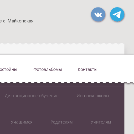
е с, Майкопская
достойны
Фотоальбомы
Контакты
Дистанционное обучение
История школы
Учащимся
Родителям
Учителям