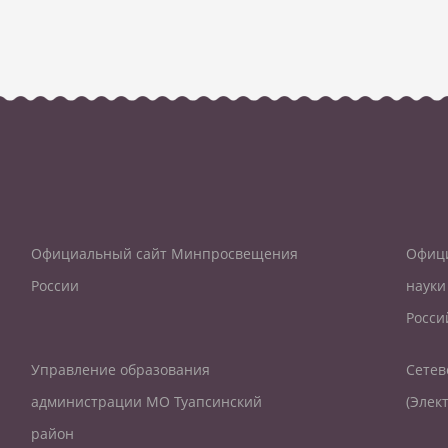
Официальный сайт Минпросвещения
Офици
России
науки
Росси
Управление образования
Сетев
администрации МО Туапсинский
(Элек
район