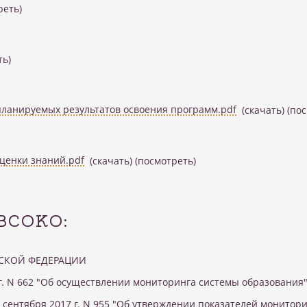
реть)
ть)
планируемых результатов освоения программ.pdf
(скачать)
(по
ценки знаний.pdf
(скачать)
(посмотреть)
 ВСОКО:
ЙСКОЙ ФЕДЕРАЦИИ
 г. N 662 "Об осуществлении мониторинга системы образования
 сентября 2017 г. N 955 "Об утверждении показателей монитор