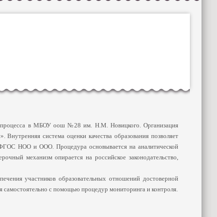
о процесса в МБОУ оош №28 им. Н.М. Новицкого. Организация
. Внутренняя система оценки качества образования позволяет
и ФГОС НОО и ООО. Процедура основывается на аналитической
верочный механизм опирается на российское законодательство,
ечения участников образовательных отношений достоверной
ая самостоятельно с помощью процедур мониторинга и контроля.