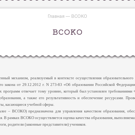
Главная
—
ВСОКО
ВСОКО
енный механизм, реализуемый в контексте осуществления образовательног
 закона от 29.12.2012 г. N 273-83 «Об образовании Российской Федерации»
ьных программ отвечает тому уровню, который был установлен требованиям
образования, а также его результативность и обеспечение ресурсами. Про
ты, касающиеся учебной сферы.
– ВСОКО) предназначена для управления качеством образования, обесп
тия. В рамках ВСОКО осуществляется оценка качества образования, выполняем
ги, родители (законные представители) учеников.