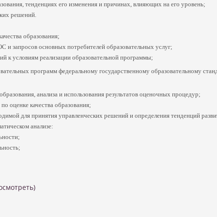
зования, тенденциях его изменения и причинах, влияющих на его уровень;
ких решений.
качества образования;
ОС и запросов основных потребителей образовательных услуг;
вий к условиям реализации образовательной программы;
зовательных программ федеральному государственному образовательному стан
 образования, анализа и использования результатов оценочных процедур;
по оценке качества образования;
одимой для принятия управленческих решений и определения тенденций разви
атическом анализе:
ьности;
ьность;
осмотреть)