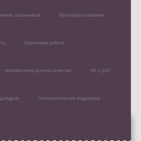
ижение школьников
Разговоры о важном
сть
Кружковая работа
Независимая оценка качества
ЭО и ДОТ
д.кадров
Психологическая поддержка