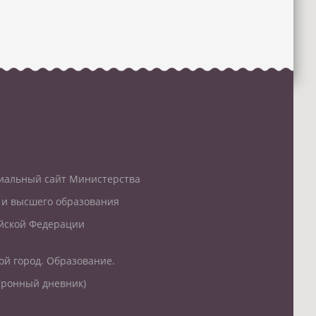
альный сайт Министерства
 и высшего образования
йской Федерации
ой город. Образование.
тронный дневник)